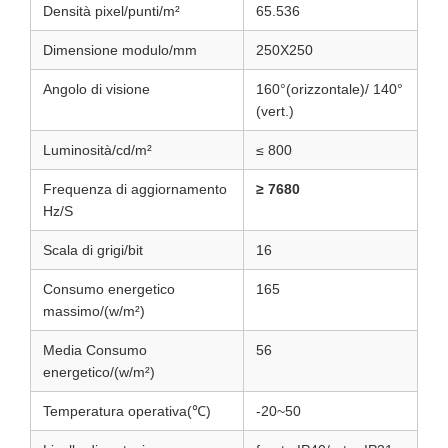
Densità pixel/punti/m²
65.536
Dimensione modulo/mm
250X250
Angolo di visione
160°(orizzontale)/ 140°
(vert.)
Luminosità/cd/m²
≤ 800
Frequenza di aggiornamento
≥ 7680
Hz/S
Scala di grigi/bit
16
Consumo energetico
165
massimo/(w/m²)
Media Consumo
56
energetico/(w/m²)
Temperatura operativa(℃)
-20~50