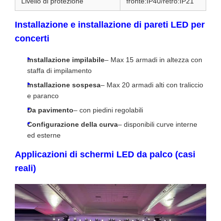
Livello di protezione
fronte:IP40/retro:IP21
Installazione e installazione di pareti LED per
concerti
Installazione impilabile
– Max 15 armadi in altezza con
staffa di impilamento
Installazione sospesa
– Max 20 armadi alti con traliccio
e paranco
Da pavimento
– con piedini regolabili
Configurazione della curva
– disponibili curve interne
ed esterne
Applicazioni di schermi LED da palco (casi
reali)