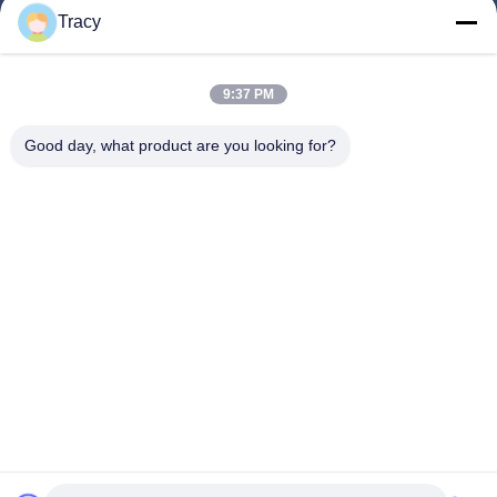
Tracy
Link Veloci
9:37 PM
Casa
Prodotti
Good day, what product are you looking for?
Circa Noi
Giro Della Fabbrica
Controllo Di Qualità
Notizie
Contattici
Follow Us