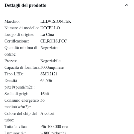
Dettagli del prodotto
Marchio:
LEDVISIONTEK
Numero di modello:
UCCELLO
Luogo di origine:
La Cina
Certificazione:
CE,ROHS,FCC
Quantità minima di
Negoziato
ordine:
Prezzo:
Negoziabile
Capacità di fornitura:
5000mq/mese
Tipo LED::
SMD2121
Densità
65,536
pixel/(punti/m2)::
Scala di grigi::
16bit
Consumo energetico
56
medio/(w/m2)::
Colore del chip del
A colori
tubo::
Tutta la vita::
Più 100.000 ore
Luminosità::
> 800 pidocchi