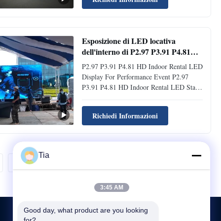
enjoy what is shown, even under direct
sunlight. 3. High resolution could
guarantee superior ...
Esposizione di LED locativa
dell'interno di P2.97 P3.91 P4.81
HD per l'evento di prestazione
P2.97 P3.91 P4.81 HD Indoor Rental LED
Display For Performance Event P2.97
P3.91 P4.81 HD Indoor Rental LED Stage
Video Display Screen for Performance
Event and Living Show pictures & photos
Richiedi Informazioni
Indoor rental Screen Features and
Advantages: Curved angle : ±10°
adjustable, creative design to meet your ...
Tia
Il prossimo.
3:45 AM
Good day, what product are you looking 
for?