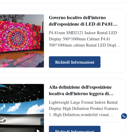
lightweight led poster display compare
with other factory ...
Governo locativo dell'interno
dell'esposizione di LED di P4.81mm
SMD2121 500*1000mm
P4.81mm SMD2121 Indoor Rental LED
Display 500*1000mm Cabinet P4.81
500*1000mm cabinet Rental LED Display
Panel 16bit Gray Scale Inventory in Los
Angeles Description: P4.81 outdoor rental
Richiedi Informazioni
LED display panel is perfectly suited for
high end video wall solution. Its magnetic
modules can be easily ...
Alta definizione dell'esposizione
locativa dell'interno leggera di
ampio formato
Lightweight Large Format Indoor Rental
Display High Definition Product Features
1. High Definition,wonderful visual
performance. 2. High brightness ensures
the spectators far from the screen can still
Richiedi Informazioni