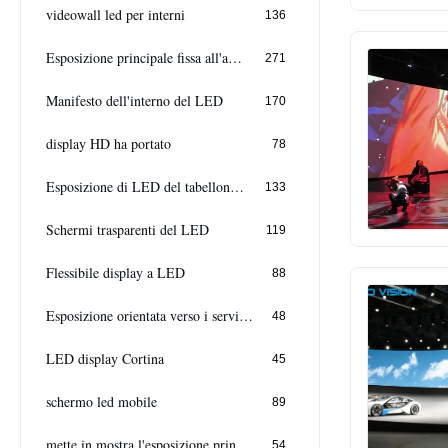
videowall led per interni
136
Esposizione principale fissa all'aperto
271
Manifesto dell'interno del LED
170
display HD ha portato
78
Esposizione di LED del tabellone per le affissioni
133
Schermi trasparenti del LED
119
Flessibile display a LED
88
Esposizione orientata verso i servizi anteriore
48
LED display Cortina
45
schermo led mobile
89
mette in mostra l'esposizione principale perimetro
54