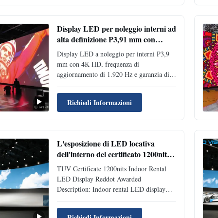
Density 147,456 pixels/㎡ 112,896 pixels/
㎡ 65,536 pixels/㎡ 43,264pixels/㎡
Module ...
Display LED per noleggio interni ad
alta definizione P3,91 mm con
ampio angolo di visione ed
Display LED a noleggio per interni P3,9
elaborazione digitale a 16 bit
mm con 4K HD, frequenza di
aggiornamento di 1.920 Hz e garanzia di 2
anni. Gli armadi leggeri in alluminio
pressofuso (8 kg) consentono l'utilizzo da
Richiedi Informazioni
parte di una sola persona. Dispone di
connessioni wireless, angoli regolabili e
manutenzione magnetica anteriore.
L'esposizione di LED locativa
dell'interno del certificato 1200nits
di TUV Reddot ha assegnato
TUV Certificate 1200nits Indoor Rental
LED Display Reddot Awarded
Description: Indoor rental LED display
can be widely used for car show, shopping
mall, fashion store. Features: 1. Seamless
Richiedi Informazioni