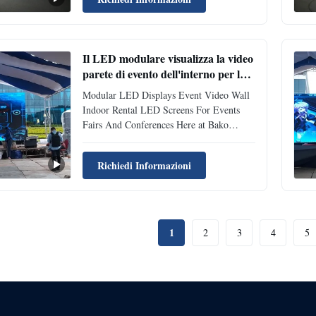
Connection and Easy Installation 2. Truss
hanging and ground support both available
3. Cost Saving for ...
Il LED modulare visualizza la video
parete di evento dell'interno per le
fiere e le conferenze di eventi
Modular LED Displays Event Video Wall
Indoor Rental LED Screens For Events
Fairs And Conferences Here at Bako
Vision Display we know the problems of
indoor rental applications and the
Richiedi Informazioni
importance of having versatile,
lightweight, easy to carry and fast
installation products. In the last years, we
...
1
2
3
4
5