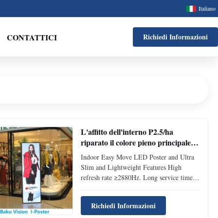
Italiano
CONTATTICI
Richiedi Informazioni
L'affitto dell'interno P2.5/ha
riparato il colore pieno principale
dell'esposizione del manifesto con la
Indoor Easy Move LED Poster and Ultra
base/ruote per la pubblicità e la
Slim and Lightweight Features High
guida del negozio
refresh rate ≥2880Hz. Long service time.
Its life span is more than 100000hrs. Ultra
slim and lightweight. Only 28kg per set,
Richiedi Informazioni
35mm thickness. It is the most slim and