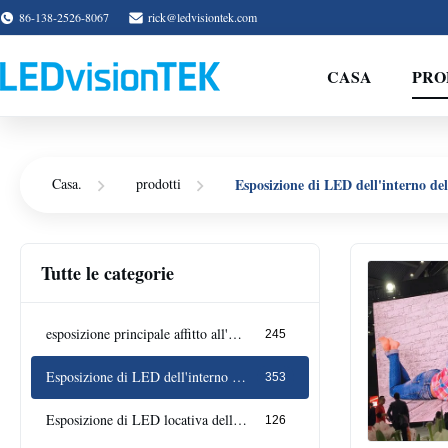
86-138-2526-8067
rick@ledvisiontek.com
CASA
PRO
Esposizione di LED dell'interno dell
Casa.
prodotti
Tutte le categorie
esposizione principale affitto all'aperto
245
Esposizione di LED dell'interno dell'affitto
353
Esposizione di LED locativa della fase
126