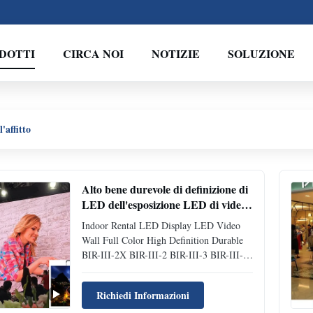
DOTTI
CIRCA NOI
NOTIZIE
SOLUZIONE
'affitto
Alto bene durevole di definizione di
LED dell'esposizione LED di video
colore pieno locativo dell'interno
Indoor Rental LED Display LED Video
della parete
Wall Full Color High Definition Durable
BIR-III-2X BIR-III-2 BIR-III-3 BIR-III-4
Physical Pitch 2.6mm 2.97mm 3.91mm
4.81mm Pixel Configuration SMD2121
Richiedi Informazioni
SMD2121 SMD2121 SMD2121 Pixel