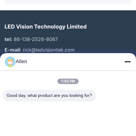
LED Vision Technology Limited
tel:
86-138-2526-8067
E-mail:
rick@ledvisiontek.com
Allen
Link Veloci
7:55 PM
Casa
Prodotti
Good day, what product are you looking for?
Circa Noi
Giro Della Fabbrica
Controllo Di Qualità