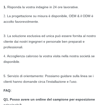
1.
Risponda la vostra indagine in 24 ore lavorative.
Funzionamento
-20℃ - 60℃/10℃ - 60℃
temporaneo/umidità
2.
La progettazione su misura è disponibile, OEM & il ODM è
accolto favorevolmente.
Impiegati/umidità di
-30℃ - 60℃/10℃ - 60℃
stoccaggio
3. La soluzione esclusiva ed unica può essere fornita al nostro
La velocità di rinfrescamento
>1,920 hertz
cliente dai nostri ingegneri e personale ben preparati e
professionali.
Luminosità
≥4,000nits
4.
Accoglienza caloroso la vostra visita nella nostra società se
Angolo di visione orizzontale
160°
disponibile.
Angolo di visione verticale
140°
5. Servizio di orientamento: Possiamo guidare sulla linea se i
Vita prevista
100.000 ore
clienti hanno domande circa l'installazione e l'uso.
Max Stacking
20/10
FAQ:
Max Hanging
20/10
Q1. Posso avere un ordine del campione per esposizione