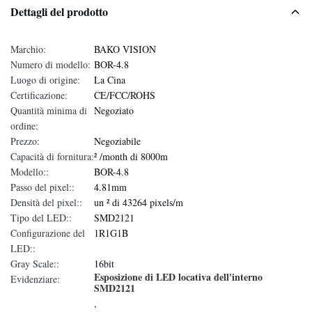
Dettagli del prodotto
Marchio:
BAKO VISION
Numero di modello:
BOR-4.8
Luogo di origine:
La Cina
Certificazione:
CE/FCC/ROHS
Quantità minima di
Negoziato
ordine:
Prezzo:
Negoziabile
Capacità di fornitura:
² /month di 8000m
Modello::
BOR-4.8
Passo del pixel::
4.81mm
Densità del pixel::
un ² di 43264 pixels/m
Tipo del LED::
SMD2121
Configurazione del
1R1G1B
LED::
Gray Scale::
16bit
Esposizione di LED locativa dell'interno
Evidenziare:
SMD2121
,