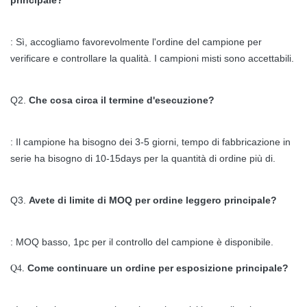
principale?
Assistenza
Parte anteriore/posteriore
Valutazione del IP (parte
IP 65/IP 54
: Sì, accogliamo favorevolmente l'ordine del campione per
anteriore/parte posteriore)
verificare e controllare la qualità. I campioni misti sono accettabili.
Metodo di ricerca
1/13 di ricerca
Q2.
Che cosa circa il termine d'esecuzione?
: Il campione ha bisogno dei 3-5 giorni, tempo di fabbricazione in
serie ha bisogno di 10-15days per la quantità di ordine più di.
Q3.
Avete di limite di MOQ per ordine leggero principale?
: MOQ basso, 1pc per il controllo del campione è disponibile.
Q4.
Come continuare un ordine per esposizione principale?