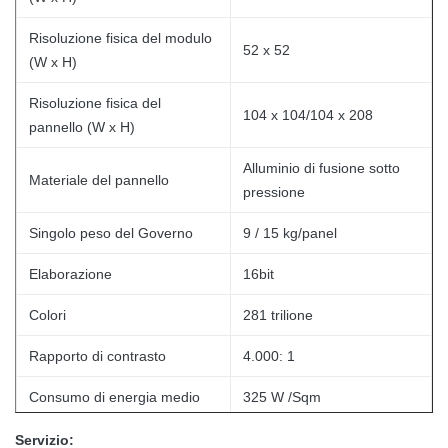
Risoluzione fisica del modulo
52 x 52
(W x H)
Risoluzione fisica del
104 x 104/104 x 208
pannello (W x H)
Alluminio di fusione sotto
Materiale del pannello
pressione
Singolo peso del Governo
9 / 15 kg/panel
Elaborazione
16bit
Colori
281 trilione
Rapporto di contrasto
4.000: 1
Consumo di energia medio
325 W /Sqm
Max Power Consumption
780 W /Sqm
Servizio: