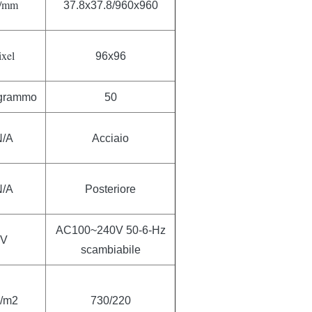
n/mm
37.8x37.8/960x960
ixel
96x96
ogrammo
50
N/A
Acciaio
N/A
Posteriore
AC100~240V 50-6-Hz
V
scambiabile
/m2
730/220