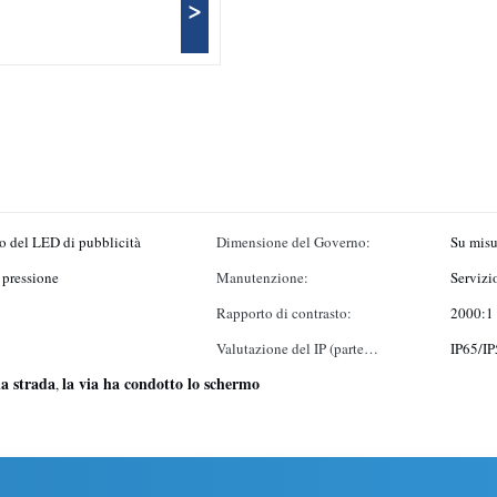
>
to del LED di pubblicità
Dimensione del Governo:
Su misu
 pressione
Manutenzione:
Servizi
Rapporto di contrasto:
2000:1
Valutazione del IP (parte
IP65/IP
la strada
la via ha condotto lo schermo
anteriore/parte posteriore):
,