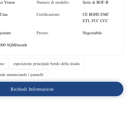
ko Vision
Numero di modello:
Serie di BOF-B
 Cina
Certificazione:
CE ROHS EMC
ETL FCC CCC
oziato
Prezzo:
Negoziabile
.000 SQM/month
rmo
esposizione principale bordo della strada
pale annunciando i pannelli
R
i
c
h
i
e
d
i
I
n
f
o
r
m
a
z
i
o
n
i