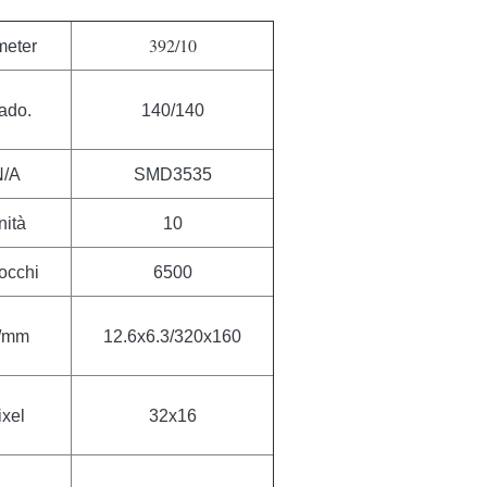
392/10
meter
ado.
140/140
N/A
SMD3535
nità
10
occhi
6500
n/mm
12.6x6.3/320x160
ixel
32x16