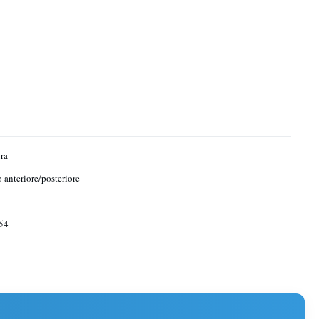
ra
o anteriore/posteriore
54