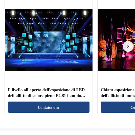
Il livello all'aperto dell'esposizione di LED
Chiara esposizione
dell'affitto di colore pieno P4.81 l'ampio
dell'affitto di imm
angolo di visione di velocità di
di conferenza/gli 
rinfrescamento
Contatta ora
Co