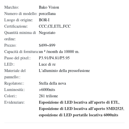
Marchio:
Bako Vision
Numero di modello:
porcellana
Luogo di origine:
BOR-I
Certificazione:
CCC,CE,ETL,FCC
Quantità minima di
Negoziato
ordine:
Prezzo:
$499~899
Capacità di fornitura:
un ² /month da 10000 m.
Passo del pixel::
P3.91/P4.81/P5.95
LED::
Luce di re
Materiale del
L'alluminio della pressofusione
pannello::
Regolatore::
Stella della nova
Luminosità::
>6000nits
Colori::
281 trilione
Esposizione di LED locativa all'aperto di ETL
Evidenziare:
,
Esposizione di LED locativa all'aperto SMD2525
,
esposizione di LED portatile locativa 6000nits