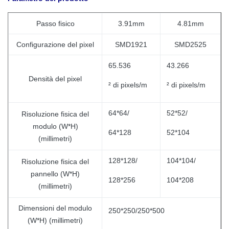
Passo fisico
3.91mm
4.81mm
Configurazione del pixel
SMD1921
SMD2525
65.536
43.266
Densità del pixel
² di pixels/m
² di pixels/m
64*64/
52*52/
Risoluzione fisica del
modulo (W*H)
64*128
52*104
(millimetri)
128*128/
104*104/
Risoluzione fisica del
pannello (W*H)
128*256
104*208
(millimetri)
Dimensioni del modulo
250*250/250*500
(W*H) (millimetri)