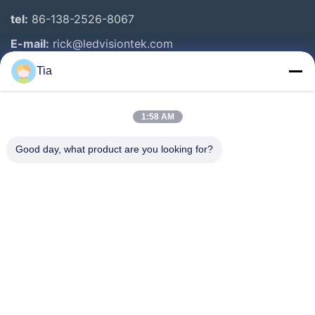
tel:
86-138-2526-8067
E-mail:
rick@ledvisiontek.com
Tia
Link Veloci
1:58 AM
Casa
Prodotti
Good day, what product are you looking for?
Circa Noi
Giro Della Fabbrica
Controllo Di Qualità
Notizie
Contattici