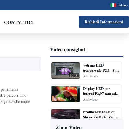
Italiano
CONTATTICI
Richiedi Informazioni
Video consigliati
Vetrina LED
trasparente P2.6 - 5.6
Passo fine Vedere
00:19
Altri video
attraverso
Display LED per
per interni
interni P2,97 mm ad
ntre percorriamo
alta risoluzione con
00:11
Altri video
nergetica che rende
frequenza di
aggiornamento
Profilo aziendale di
elevata
Shenzhen Bako Vision
Technology Co., Ltd
01:10
Altri video
Zona Video