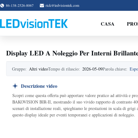
86-138-2526-8067
rick@ledvisiontek.com
CASA
PRO
Display LED A Noleggio Per Interni Brillant
Gruppo:
Altri video
Tempo di rilascio:
2026-05-09
Parola chiave:
Espo
Descrizione video
Scopri come questa offerta può apportare valore pratico ad attività e pr
BAKOVISION BIR-II, mostrando il suo vivido rapporto di contrasto 4000:
scenari di installazione reali, spieghiamo le prestazioni in scala di gri
questo display ideale per eventi temporanei e applicazioni di noleggio.